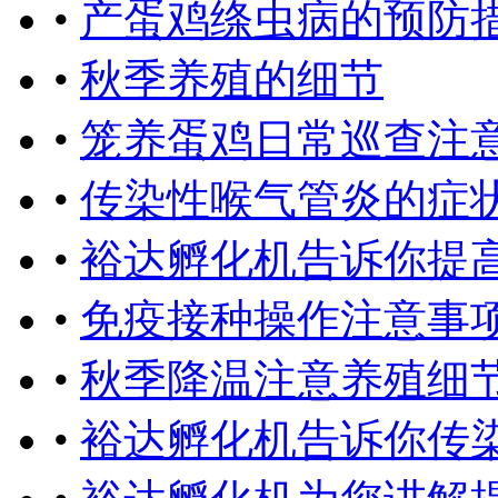
•
产蛋鸡绦虫病的预防
•
秋季养殖的细节
•
笼养蛋鸡日常巡查注
•
传染性喉气管炎的症
•
裕达孵化机告诉你提
•
免疫接种操作注意事
•
秋季降温注意养殖细
•
裕达孵化机告诉你传