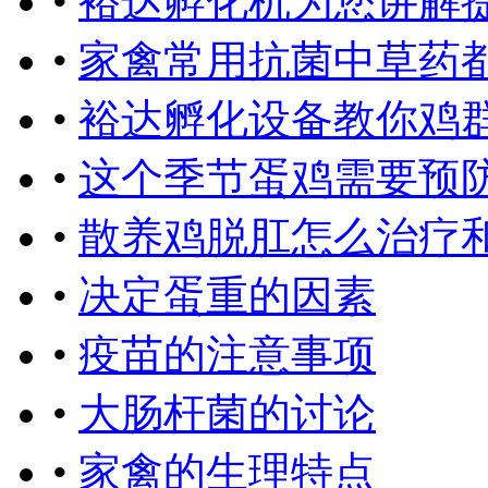
•
裕达孵化机为您讲解
•
家禽常用抗菌中草药
•
裕达孵化设备教你鸡
•
这个季节蛋鸡需要预
•
散养鸡脱肛怎么治疗
•
决定蛋重的因素
•
疫苗的注意事项
•
大肠杆菌的讨论
•
家禽的生理特点