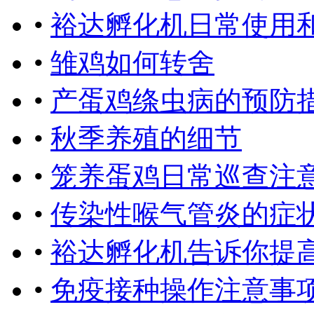
•
裕达孵化机日常使用
•
雏鸡如何转舍
•
产蛋鸡绦虫病的预防
•
秋季养殖的细节
•
笼养蛋鸡日常巡查注
•
传染性喉气管炎的症
•
裕达孵化机告诉你提
•
免疫接种操作注意事