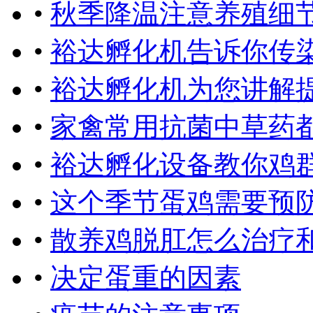
•
秋季降温注意养殖细
•
裕达孵化机告诉你传
•
裕达孵化机为您讲解
•
家禽常用抗菌中草药
•
裕达孵化设备教你鸡
•
这个季节蛋鸡需要预
•
散养鸡脱肛怎么治疗
•
决定蛋重的因素