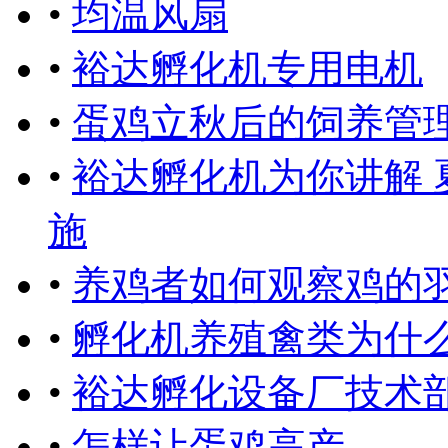
•
均温风扇
•
裕达孵化机专用电机
•
蛋鸡立秋后的饲养管
•
裕达孵化机为你讲解
施
•
养鸡者如何观察鸡的
•
孵化机养殖禽类为什
•
裕达孵化设备厂技术
•
怎样让蛋鸡高产