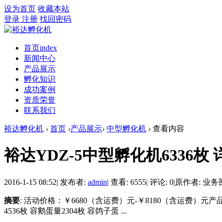
设为首页
收藏本站
登录
注册
找回密码
首页
index
新闻中心
产品展示
孵化知识
成功案例
资质荣誉
联系我们
裕达孵化机
›
首页
›
产品展示
›
中型孵化机
›
查看内容
裕达YDZ-5中型孵化机6336枚 
2016-1-15 08:52
|
发布者:
admin
|
查看: 6555
|
评论: 0
|
原作者: 业务
摘要
: 活动价格：￥6680（含运费）元-￥8180（含运费
4536枚 容鹅蛋量2304枚 容鸽子蛋 ...