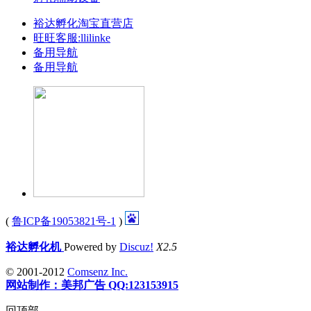
裕达孵化淘宝直营店
旺旺客服:llilinke
备用导航
备用导航
(
鲁ICP备19053821号-1
)
裕达孵化机
Powered by
Discuz!
X2.5
© 2001-2012
Comsenz Inc.
网站制作：美邦广告 QQ:123153915
回顶部