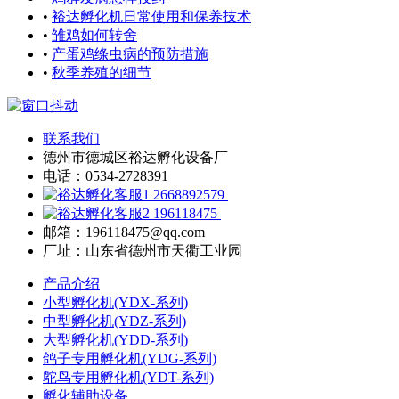
•
裕达孵化机日常使用和保养技术
•
雏鸡如何转舍
•
产蛋鸡绦虫病的预防措施
•
秋季养殖的细节
联系我们
德州市德城区裕达孵化设备厂
电话：0534-2728391
2668892579
196118475
邮箱：196118475@qq.com
厂址：山东省德州市天衢工业园
产品介绍
小型孵化机(YDX-系列)
中型孵化机(YDZ-系列)
大型孵化机(YDD-系列)
鸽子专用孵化机(YDG-系列)
鸵鸟专用孵化机(YDT-系列)
孵化辅助设备