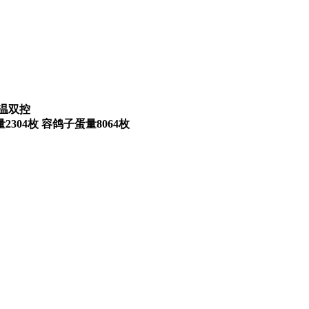
温双控
 容鸽子蛋量8064枚