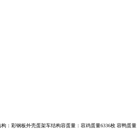
品结构：彩钢板外壳蛋架车结构容蛋量：容鸡蛋量6336枚 容鸭蛋量