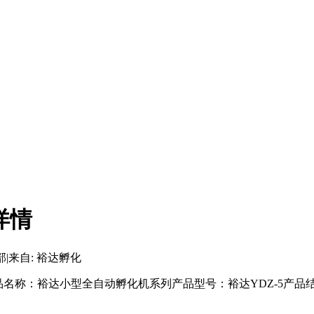
详情
部
|
来自: 裕达孵化
）元产品名称：裕达小型全自动孵化机系列产品型号：裕达YDZ-5产