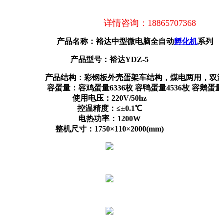
详情咨询：18865707368
产品名称：裕达中型微电脑全自动
孵化机
系列
产品型号：裕达YDZ-5
结构：彩钢板外壳蛋架车结构，煤电两用，双
36枚 容鸭蛋量4536枚 容鹅蛋量2304枚
使用电压：220V/50hz
控温精度：≤±0.1℃
电热功率：1200W
整机尺寸：1750×110×2000(mm)