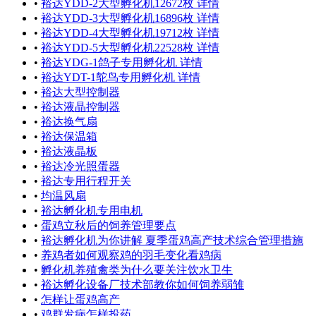
•
裕达YDD-2大型孵化机12672枚 详情
•
裕达YDD-3大型孵化机16896枚 详情
•
裕达YDD-4大型孵化机19712枚 详情
•
裕达YDD-5大型孵化机22528枚 详情
•
裕达YDG-1鸽子专用孵化机 详情
•
裕达YDT-1鸵鸟专用孵化机 详情
•
裕达大型控制器
•
裕达液晶控制器
•
裕达换气扇
•
裕达保温箱
•
裕达液晶板
•
裕达冷光照蛋器
•
裕达专用行程开关
•
均温风扇
•
裕达孵化机专用电机
•
蛋鸡立秋后的饲养管理要点
•
裕达孵化机为你讲解 夏季蛋鸡高产技术综合管理措施
•
养鸡者如何观察鸡的羽毛变化看鸡病
•
孵化机养殖禽类为什么要关注饮水卫生
•
裕达孵化设备厂技术部教你如何饲养弱雏
•
怎样让蛋鸡高产
•
鸡群发病怎样投药