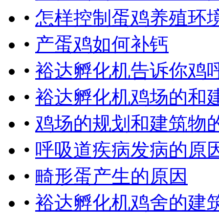
•
怎样控制蛋鸡养殖环
•
产蛋鸡如何补钙
•
裕达孵化机告诉你鸡
•
裕达孵化机鸡场的和
•
鸡场的规划和建筑物
•
呼吸道疾病发病的原
•
畸形蛋产生的原因
•
裕达孵化机鸡舍的建